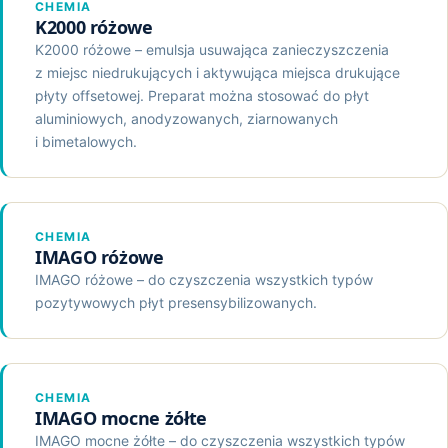
Pozostałe produkty
Kleje Wysokotopliwe
CHEMIA
Proszki do Napylania Druku
K2000 różowe
Zszywacze, Zszywki
Klej T2
K2000 różowe – emulsja usuwająca zanieczyszczenia
Środki Czyszcząco Regenerujące
Materiały Różne
z miejsc niedrukujących i aktywująca miejsca drukujące
Klej ITR
płyty offsetowej. Preparat można stosować do płyt
aluminiowych, anodyzowanych, ziarnowanych
Klej Elaster
i bimetalowych.
Klej Montażowy
Klej CR
CHEMIA
IMAGO różowe
IMAGO różowe – do czyszczenia wszystkich typów
pozytywowych płyt presensybilizowanych.
CHEMIA
IMAGO mocne żółte
IMAGO mocne żółte – do czyszczenia wszystkich typów