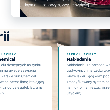
jednym dniu roboczym, zwykle szybciej.
ii
I LAKIERY
FARBY I LAKIERY
hemical
Nakładanie
ielu dostępnych na rynku
Nakładanie: za pomocą ws
ań na uwagę zasługują
tradycyjnych narzędzi włą
rukarskie Sun Chemical
wieżę lakierującą oraz pop
wane przez firmę istniejącą
zmodyfikowany system na
 już od dziesiątek lat, a na
na mokro. ( zmieszać prze
 – o…
użyciem)