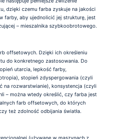
e następuje pełniejsze zwilżenie
u, dzięki czemu farba zyskuje na jakości
arby, aby ujednolicić jej strukturę, jest
jącej – mieszalnika szybkoobrotowego.
 offsetowych. Dzięki ich określeniu
tu do konkretnego zastosowania. Do
pień utarcia, lepkość farby,
otropia), stopień zdyspergowania (czyli
 na rozwarstwianie), konsystencja (czyli
li – można wtedy określić, czy farba jest
alnych farb offsetowych, do których
czy też zdolność odbijania światła.
wencjonalnej (używane w maszynach z