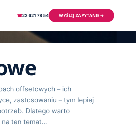
WYŚLIJ ZAPYTANIE
→
☎
22 621 78 54
towe
bach offsetowych – ich
yce, zastosowaniu – tym lepiej
otrzeb. Dlatego warto
 na ten temat…