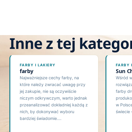
Inne z tej kategor
FARBY I LAKIERY
FARBY 
farby
Sun C
Najważniejsze cechy farby, na
Wśród w
które należy zwracać uwagę przy
rozwiąz
jej zakupie, nie są oczywiście
farby d
niczym odkrywczym, warto jednak
produko
przeanalizować dokładniej każdą z
w Polsce
nich, by dokonywać wyboru
świecie
bardziej świadomie.…