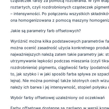
cząsteczek farby za pomocą rozcierania. W tym etapi
roztartych, czyli rozdrobnionych cząsteczek pigment
– intensywności. Po połączeniu wszystkich składników f
ona homogenizowana z pomocą maszyny homogenizu
Jakie są parametry farb offsetowych?
Wyróżnić można kilka podstawowych parametrów farb
można ocenić zasadność użycia konkretnego produk
najważniejszych należą zatem takie parametry jak: sto
utrzymywanie lepkości podczas mieszania (czyli tiks
rozdrobnienia) pigmentu, ciągliwość farby (podatność
to, jak szybko i w jaki sposób farba spływa ze szpach
lejna). Nie można pominąć także istotnych cech wizu
należy ich barwa i jej intensywność, stopień połysku 
Wybór farby offsetowej uzależniony od oczekiwań
Farby offsetowe dostępne są zarówno w wersji kon