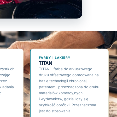
FARBY I LAKIERY
TITAN
zystkich
TITAN – farba do arkuszowego
czając
druku offsetowego opracowana na
rzez
bazie technologii chronionej
kładania
patentem i przeznaczona do druku
d
materiałów komercyjnych
i wydawnictw, gdzie liczy się
szybkość obróbki. Przeznaczona
jest do stosowania…