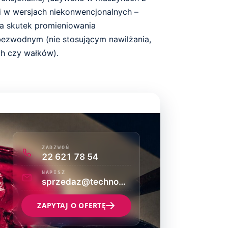
i w wersjach niekonwencjonalnych –
na skutek promieniowania
 bezwodnym (nie stosującym nawilżania,
h czy wałków).
ZADZWOŃ
22 621 78 54
NAPISZ
sprzedaz@technograf.pl
ZAPYTAJ O OFERTĘ