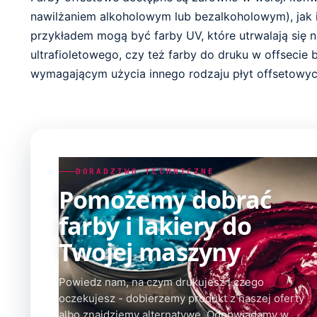
nawilżaniem alkoholowym lub bezalkoholowym), jak 
przykładem mogą być farby UV, które utrwalają się 
ultrafioletowego, czy też farby do druku w offsecie
wymagającym użycia innego rodzaju płyt offsetowyc
DORADZTWO TECHNICZNE
Pomożemy dobrać
farby i lakiery do
Twojej maszyny
Powiedz nam, na czym drukujesz i czego
oczekujesz - dobierzemy produkt z naszej oferty
albo znajdziemy alternatywę. Odpowiadamy w