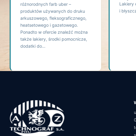
Lakiery
różnorodnych farb uber –
i błyszc
produktów używanych do druku
arkuszowego, fleksograficznego,
heatsetowego i gazetowego.
Ponadto w ofercie znaleźć można
także lakiery, środki pomocnicze,
dodatki do…