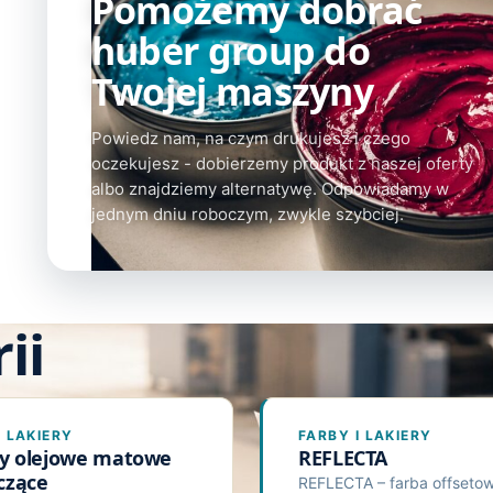
Pomożemy dobrać
huber group do
Twojej maszyny
Powiedz nam, na czym drukujesz i czego
oczekujesz - dobierzemy produkt z naszej oferty
albo znajdziemy alternatywę. Odpowiadamy w
jednym dniu roboczym, zwykle szybciej.
ii
I LAKIERY
FARBY I LAKIERY
ry olejowe matowe
REFLECTA
zczące
REFLECTA – farba offseto