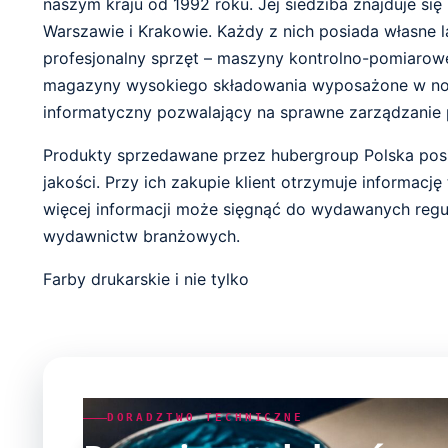
naszym kraju od 1992 roku. Jej siedziba znajduje si
Warszawie i Krakowie. Każdy z nich posiada własne 
profesjonalny sprzęt – maszyny kontrolno-pomiarowe 
magazyny wysokiego składowania wyposażone w n
informatyczny pozwalający na sprawne zarządzanie 
Produkty sprzedawane przez hubergroup Polska posia
jakości. Przy ich zakupie klient otrzymuje informacj
więcej informacji może sięgnąć do wydawanych regula
wydawnictw branżowych.
Farby drukarskie i nie tylko
DORADZTWO TECHNICZNE