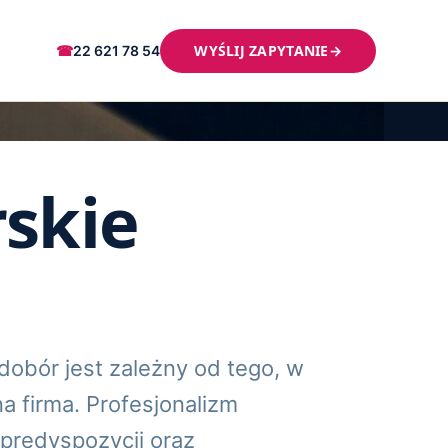
WYŚLIJ ZAPYTANIE
→
☎
22 621 78 54
rskie
 dobór jest zależny od tego, w
na firma. Profesjonalizm
 predyspozycji oraz