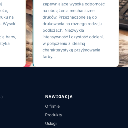
j
zapewniające wysoką odporność
łoże,
na obciążenia mechaniczne
ruku na
druków. Przeznaczone są do
. Wysoki
drukowania na różnego rodzaju
podłożach. Niezwykła
cią barw,
intensywność i czystość odcieni,
styka
w połączeniu z idealną
charakterystyką przyjmowania
farby…
Ł)
NAWIGACJA
O firmie
Produkty
Usługi