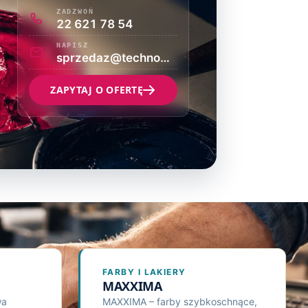
ZADZWOŃ
22 621 78 54
NAPISZ
sprzedaz@technograf.pl
ZAPYTAJ O OFERTĘ
FARBY I LAKIERY
MAXXIMA
wa
MAXXIMA – farby szybkoschnące,