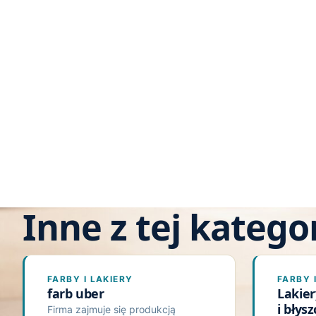
Inne z tej kategor
FARBY I LAKIERY
FARBY 
farb uber
Lakie
i błys
Firma zajmuje się produkcją