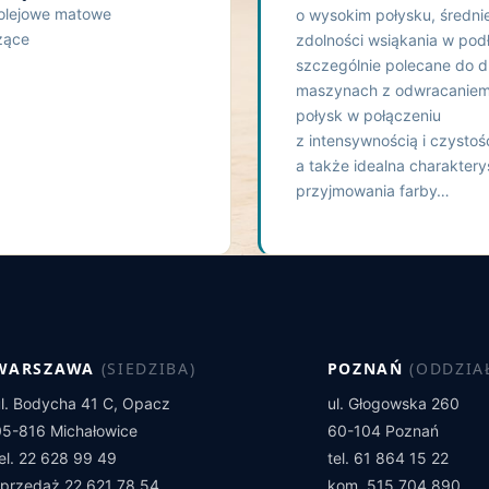
 olejowe matowe
o wysokim połysku, średnie
zące
zdolności wsiąkania w pod
szczególnie polecane do d
maszynach z odwracaniem
połysk w połączeniu
z intensywnością i czystoś
a także idealna charaktery
przyjmowania farby…
WARSZAWA
(SIEDZIBA)
POZNAŃ
(ODDZIA
ul. Bodycha 41 C, Opacz
ul. Głogowska 260
05-816 Michałowice
60-104 Poznań
tel. 22 628 99 49
tel. 61 864 15 22
sprzedaż 22 621 78 54
kom. 515 704 890