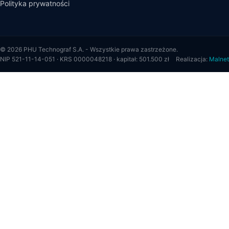
Polityka prywatności
© 2026 PHU Technograf S.A. - Wszystkie prawa zastrzeżone.
NIP 521-11-14-051 · KRS 0000048218 · kapitał: 501.500 zł
Realizacja:
Malnet