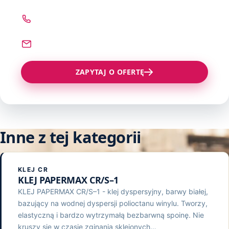
ZADZWOŃ
22 621 78 54
NAPISZ
sprzedaz@technograf.pl
ZAPYTAJ O OFERTĘ
Inne z tej kategorii
KLEJ CR
KLEJ PAPERMAX CR/S–1
KLEJ PAPERMAX CR/S–1 - klej dyspersyjny, barwy białej,
bazujący na wodnej dyspersji polioctanu winylu. Tworzy,
elastyczną i bardzo wytrzymałą bezbarwną spoinę. Nie
kruszy się w czasie zginania sklejonych…