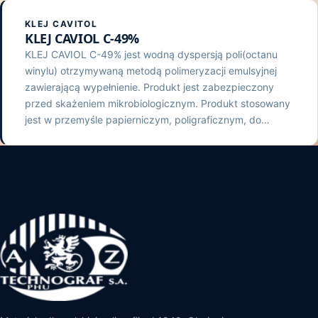
KLEJ CAVITOL
KLEJ CAVIOL C-49%
KLEJ CAVIOL C-49% jest wodną dyspersją poli(octanu
winylu) otrzymywaną metodą polimeryzacji emulsyjnej
zawierającą wypełnienie. Produkt jest zabezpieczony
przed skażeniem mikrobiologicznym. Produkt stosowany
jest w przemyśle papierniczym, poligraficznym, do…