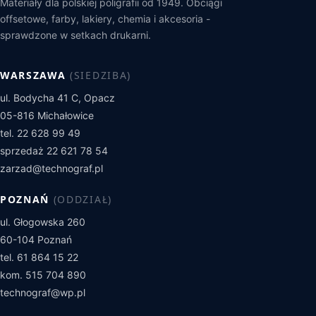
Materiały dla polskiej poligrafii od 1949. Obciągi
offsetowe, farby, lakiery, chemia i akcesoria -
sprawdzone w setkach drukarni.
WARSZAWA
(SIEDZIBA)
ul. Bodycha 41 C, Opacz
05-816 Michałowice
tel. 22 628 99 49
sprzedaż 22 621 78 54
zarzad@technograf.pl
POZNAŃ
(ODDZIAŁ)
ul. Głogowska 260
60-104 Poznań
tel. 61 864 15 22
kom. 515 704 890
technograf@wp.pl