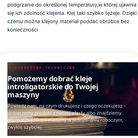
podgrzanie do określonej temperatury,w której ujawnia
się ich zdolność klejenia. Klej taki szybko tężeje. Dzięki
czemu można klejony materiał poddać obróbce bez
konieczności
DORADZTWO TECHNICZNE
Pomożemy dobrać kleje
introligatorskie do Twojej
maszyny
Powiedz nam, na czym drukujesz i czego oczekujesz -
dobierzemy produkt z naszej oferty albo znajdziemy
alternatywę. Odpowiadamy w jednym dniu roboczym,
zwykle szybciej.