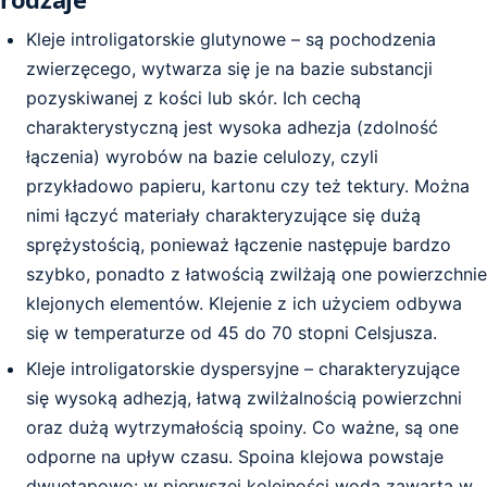
Pozostałe produkty
Kleje Wysokotopliwe
Proszki do Napylania Druku
Zszywacze, Zszywki
Kleje introligatorskie glutynowe – są pochodzenia
Klej T2
zwierzęcego, wytwarza się je na bazie substancji
Środki Czyszcząco Regenerujące
Materiały Różne
Klej ITR
pozyskiwanej z kości lub skór. Ich cechą
charakterystyczną jest wysoka adhezja (zdolność
Klej Elaster
łączenia) wyrobów na bazie celulozy, czyli
przykładowo papieru, kartonu czy też tektury. Można
Klej Montażowy
nimi łączyć materiały charakteryzujące się dużą
Klej CR
sprężystością, ponieważ łączenie następuje bardzo
szybko, ponadto z łatwością zwilżają one powierzchnie
klejonych elementów. Klejenie z ich użyciem odbywa
się w temperaturze od 45 do 70 stopni Celsjusza.
Kleje introligatorskie dyspersyjne – charakteryzujące
się wysoką adhezją, łatwą zwilżalnością powierzchni
oraz dużą wytrzymałością spoiny. Co ważne, są one
odporne na upływ czasu. Spoina klejowa powstaje
dwuetapowo: w pierwszej kolejności woda zawarta w