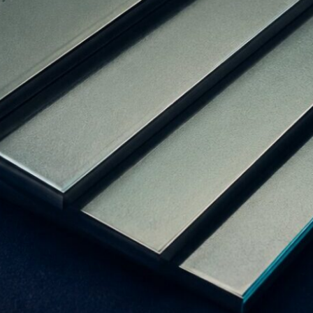
hnologia Computer to Plate, czyli w
średnio – naświetlanie filmów
 (czyli z użyciem technologii Computer to
ffsetowe już na etapie produkcji
nsybilizowane), dzięki czemu nie ma
 emulsji w pracowniach offsetowych.
 pozytywowe (fotorozpuszczalne) i płyty
Różnica między nimi polega na tym, czy
ementy naświetlone czy nienaświetlone.
 światła widzialnego zbliżonego do fioletu,
świetlenie o żółtej barwie, można ich