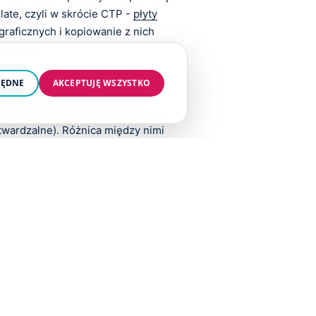
late, czyli w skrócie CTP -
płyty
igraficznych i kopiowanie z nich
skrócie CTF).
krywane są warstwą światłoczułą
BĘDNE
AKCEPTUJĘ WSZYSTKO
nakładania na nie specjalnej
 płyt: płyty offsetowe pozytywowe
twardzalne). Różnica między nimi
zą elementy naświetlone czy
sie światła widzialnego zbliżonego
etlenie o żółtej barwie, można ich
one jedynie na podczerwień – wtedy
ia czy rozpakowywania im nie
parte na