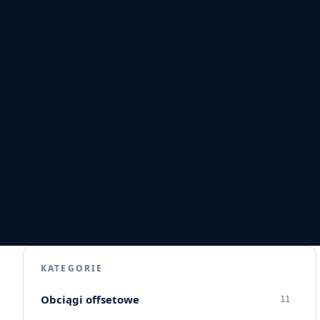
będzie się mogło ograniczyć jedynie do cz
konserwacyjnych. Oczywiście wpłynie to t
proponowanych produktów. Im większa pr
technologia, tym lepsze efekty i większa
drukarnie offsetowe, jak i ich klienci.
KATEGORIE
Obciągi offsetowe
11