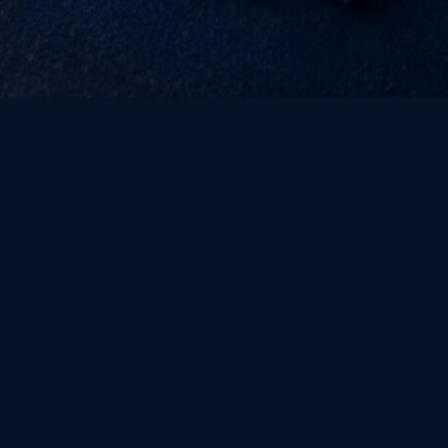
które są uczulone jedynie na podczerwień –
odczas nieprzenoszenia czy
esne technologie offsetowe oparte na
rni wykorzystuje płyty offsetowe
te w miejsce metody analogowej, która
 Do Polski nowa metoda trafiła w 1999
ą maszyny jest dość kosztowna, to na
korzyści: jest tańsza i bardziej
eryzują się najwyższą jakością.
 zdominują rynek w najbliższym czasie,
nęły już do branży, a ich zasięg będzie
 samych drukarzy, których zaangażowanie