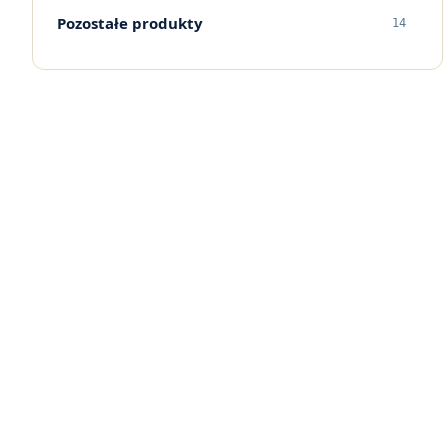
Drut Introligatorski
Kleje Wysokotopliwe
Proszki do Napylania Druku
Pozostałe produkty
14
Zszywacze, Zszywki
Klej T2
Środki Czyszcząco Regenerujące
Materiały Różne
Klej ITR
Klej Elaster
Klej Montażowy
Klej CR