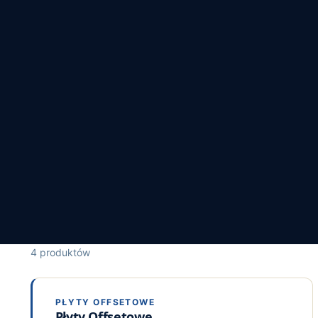
ynności eksploatacyjnych i
akże pozytywnie na jakość
ecyzja i bardziej zaawansowana
 wydajność. Korzyść odnoszą więc zarówno
4 produktów
PŁYTY OFFSETOWE
Płyty Offsetowe