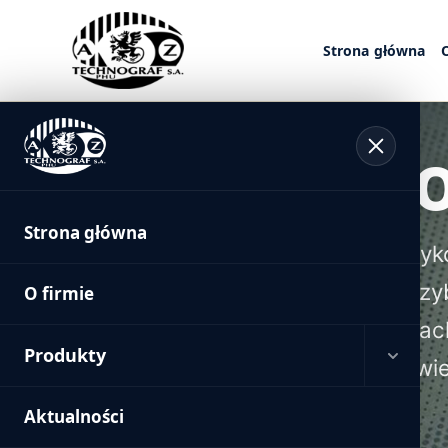
do
treści
Strona główna
głównej
Strona główna
Produkty
Płyty offsetowe
Płyty offse
Strona główna
Jednym z elementów niezbędnych do wyko
offsetowe, czyli formy drukowe, które przy
O firmie
też potocznie nazywane są po prostu blac
Produkty
formowych w maszynie offsetowej. Naświe
płycie obraz drukowy powstaje w wyniku n
Obciągi offsetowe
Aktualności
przekazują farbę na wydruk). Naświetlan