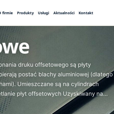
O firmie
Produkty
Usługi
Aktualności
Kontakt
towe
nania druku offsetowego są płyty
bierają postać blachy aluminiowej (dlatego
hami). Umieszczane są na cylindrach
tlanie płyt offsetowych Uzyskiwany na
aświetlania (naświetlone miejsca
ie może się odbywać na dwa sposoby – za