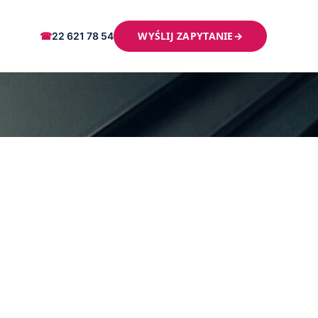
WYŚLIJ ZAPYTANIE
→
☎
22 621 78 54