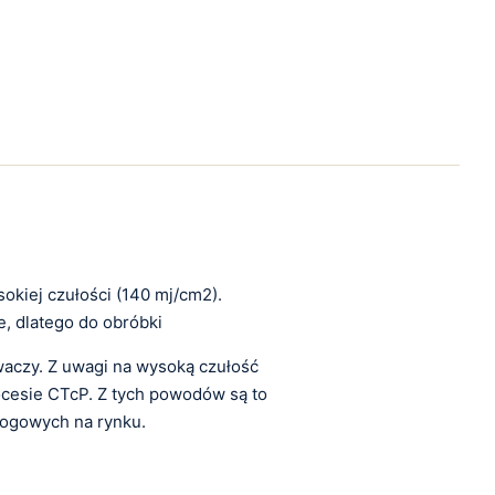
kiej czułości (140 mj/cm2).
, dlatego do obróbki
czy. Z uwagi na wysoką czułość
ocesie CTcP. Z tych powodów są to
alogowych na rynku.