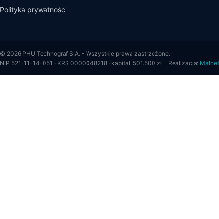
Polityka prywatności
© 2026 PHU Technograf S.A. - Wszystkie prawa zastrzeżone.
NIP 521-11-14-051 · KRS 0000048218 · kapitał: 501.500 zł
Realizacja:
Malnet