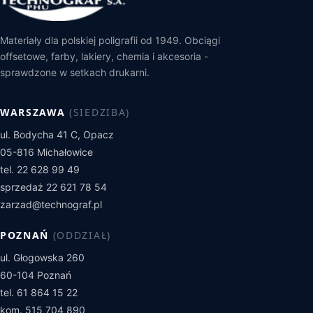
Pozostałe produkty
Kleje Wysokotopliwe
Proszki do Napylania Druku
Zszywacze, Zszywki
Klej T2
Materiały dla polskiej poligrafii od 1949. Obciągi
Środki Czyszcząco Regenerujące
Materiały Różne
offsetowe, farby, lakiery, chemia i akcesoria -
Klej ITR
sprawdzone w setkach drukarni.
Klej Elaster
WARSZAWA
(SIEDZIBA)
Klej Montażowy
ul. Bodycha 41 C, Opacz
Klej CR
05-816 Michałowice
tel. 22 628 99 49
sprzedaż 22 621 78 54
zarzad@technograf.pl
POZNAŃ
(ODDZIAŁ)
ul. Głogowska 260
60-104 Poznań
tel. 61 864 15 22
kom. 515 704 890