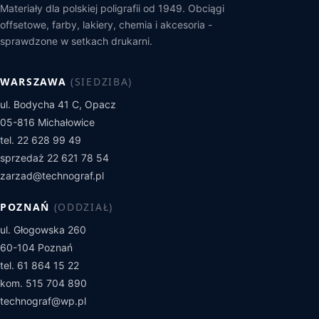
Materiały dla polskiej poligrafii od 1949. Obciągi
offsetowe, farby, lakiery, chemia i akcesoria -
sprawdzone w setkach drukarni.
WARSZAWA
(SIEDZIBA)
ul. Bodycha 41 C, Opacz
05-816 Michałowice
tel. 22 628 99 49
sprzedaż 22 621 78 54
zarzad@technograf.pl
POZNAŃ
(ODDZIAŁ)
ul. Głogowska 260
60-104 Poznań
tel. 61 864 15 22
kom. 515 704 890
technograf@wp.pl