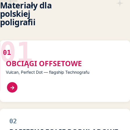
Materiały dla
Klej Elaster
polskiej
poligrafii
Klej Montażowy
Klej CR
01
OBCIĄGI OFFSETOWE
Vulcan, Perfect Dot — flagship Technografu
→
02