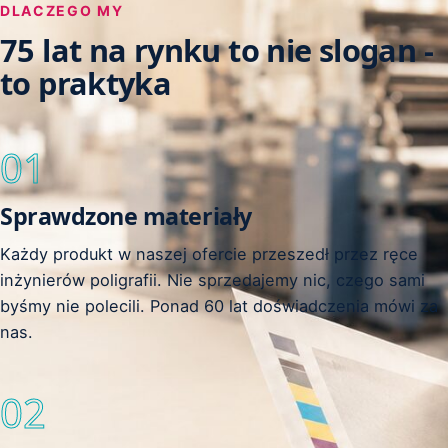
DLACZEGO MY
75 lat na rynku to nie slogan -
to praktyka
01
Sprawdzone materiały
Każdy produkt w naszej ofercie przeszedł przez ręce
inżynierów poligrafii. Nie sprzedajemy nic, czego sami
byśmy nie polecili. Ponad 60 lat doświadczenia mówi za
nas.
02