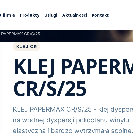
O firmie
Produkty
Usługi
Aktualności
Kontakt
 PAPERMAX CR/S/25
KLEJ CR
KLEJ PAPER
CR/S/25
KLEJ PAPERMAX CR/S/25 - klej dyspersy
na wodnej dyspersji polioctanu winylu
elastyczną i bardzo wytrzymałą spoinę.