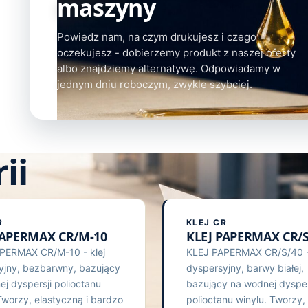
maszyny
Powiedz nam, na czym drukujesz i czego
oczekujesz - dobierzemy produkt z naszej oferty
albo znajdziemy alternatywę. Odpowiadamy w
jednym dniu roboczym, zwykle szybciej.
ii
R
KLEJ CR
PAPERMAX CR/M-10
KLEJ PAPERMAX CR/S
PERMAX CR/M-10 - klej
KLEJ PAPERMAX CR/S/40 - 
yjny, bezbarwny, bazujący
dyspersyjny, barwy białej,
j dyspersji polioctanu
bazujący na wodnej dysper
Tworzy, elastyczną i bardzo
polioctanu winylu. Tworzy,