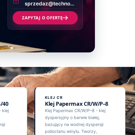
sprzedaz@technograf.pl
ZAPYTAJ O OFERTĘ
KLEJ CR
/40
Klej Papermax CR/W/P–8
klej
Klej Papermax CR/W/P–8 - klej
dyspersyjny o barwie białej,
sji
bazujący na wodnej dyspersji
polioctanu winylu. Tworzy,