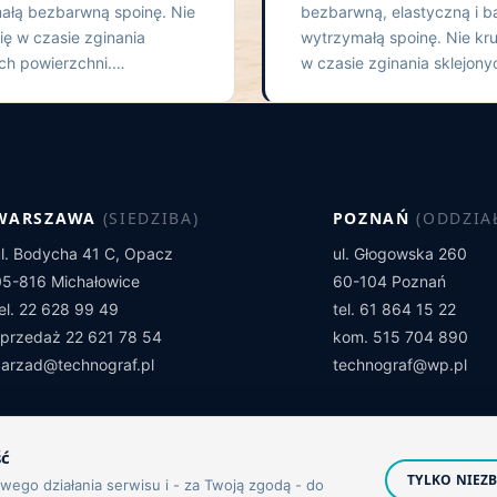
ałą bezbarwną spoinę. Nie
bezbarwną, elastyczną i b
ię w czasie zginania
wytrzymałą spoinę. Nie kru
ych powierzchni.…
w czasie zginania sklejon
WARSZAWA
(SIEDZIBA)
POZNAŃ
(ODDZIA
ul. Bodycha 41 C, Opacz
ul. Głogowska 260
05-816 Michałowice
60-104 Poznań
tel. 22 628 99 49
tel. 61 864 15 22
sprzedaż 22 621 78 54
kom. 515 704 890
zarzad@technograf.pl
technograf@wp.pl
ść
TYLKO NIEZ
ego działania serwisu i - za Twoją zgodą - do