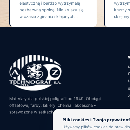
elastyczną i bardzo wytrzymałą
wytrzym
bezbarwną spoinę. Nie kruszy się
kruszy s
w czasie zginania sklejonych…
sklejon
Materiały dla polskiej poligrafii od 1949. Obciągi
offsetowe, farby, lakiery, chemia i akcesoria -
sprawdzone w setkach drukarni.
Pliki cookies i Twoja prywatno
Używamy plików cookies do prawidłow