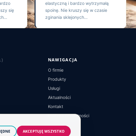
ardzo
elastyczną i bardzo wytrzymałą
szy się
spoinę. Nie kruszy się w czasie
ych…
zginania sklejonych…
Ł)
NAWIGACJA
O firmie
Produkty
Usługi
Aktualności
Kontakt
Polityka prywatności
BĘDNE
AKCEPTUJĘ WSZYSTKO