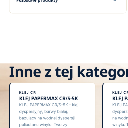
Pozostałe produkty
Pozostałe produkty
14
Kleje Wysokotopliwe
Zszywacze, Zszywki
Proszki do Napylania Druku
Zszywacze, Zszywki
Materiały Różne
Klej T2
Środki Czyszcząco Regenerujące
Materiały Różne
Klej ITR
Klej Elaster
Klej Montażowy
Klej CR
Inne z tej kategor
KLEJ CR
KLEJ C
KLEJ PAPERMAX CR/S-5K
KLEJ 
KLEJ PAPERMAX CR/S-5K - klej
KLEJ PA
dyspersyjny, barwy białej,
dyspers
bazujący na wodnej dyspersji
na wodne
polioctanu winylu. Tworzy,
winylu. 