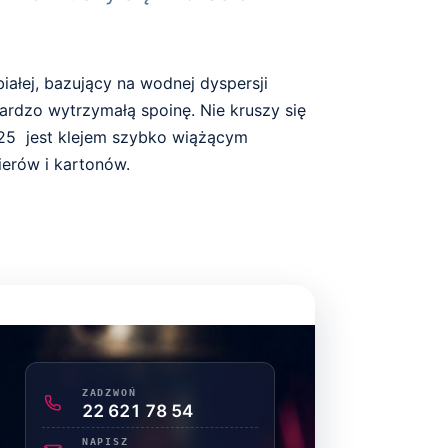
białej, bazujący na wodnej dyspersji
bardzo wytrzymałą spoinę. Nie kruszy się
S/25 jest klejem szybko wiążącym
erów i kartonów.
ZADZWOŃ
22 621 78 54
NAPISZ