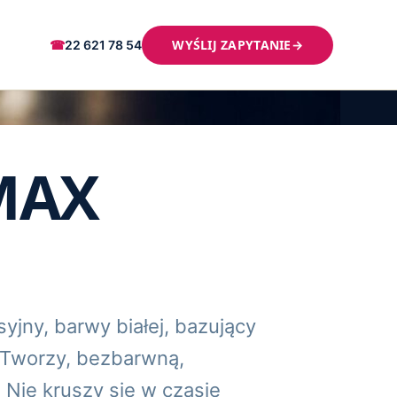
WYŚLIJ ZAPYTANIE
→
☎
22 621 78 54
MAX
jny, barwy białej, bazujący
. Tworzy, bezbarwną,
 Nie kruszy się w czasie