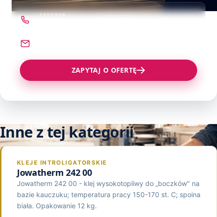
Pozostałe produkty
Kleje Wysokotopliwe
Proszki do Napylania Druku
Zszywacze, Zszywki
ZADZWOŃ
Klej T2
22 621 78 54
Środki Czyszcząco Regenerujące
Materiały Różne
NAPISZ
Klej ITR
sprzedaz@technograf.pl
Klej Elaster
ZAPYTAJ O OFERTĘ
Klej Montażowy
Klej CR
Inne z tej kategorii
KLEJE INTROLIGATORSKIE
Jowatherm 242 00
Jowatherm 242 00 - klej wysokotopliwy do „boczków" na
bazie kauczuku; temperatura pracy 150-170 st. C; spoina
biała. Opakowanie 12 kg.