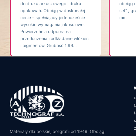
do druku arkuszowego i druku
obciąg 
opakowań. Obciąg w doskonałej
set” , g
cenie – spełniający jednocześnie
mm
wysokie wymagania jakościowe.
Powierzchnia odporna na
przetłoczenia i odkładanie włókien
i pigmentów. Grubość 1,96…
Materiały dla polskiej poligrafii od 1949. Obciągi