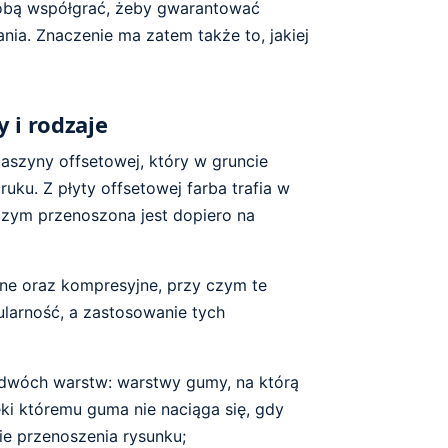
obą współgrać, żeby gwarantować
ia. Znaczenie ma zatem także to, jakiej
 i rodzaje
aszyny offsetowej, który w gruncie
uku. Z płyty offsetowej farba trafia w
czym przenoszona jest dopiero na
ne oraz kompresyjne, przy czym te
ularność, a zastosowanie tych
 dwóch warstw: warstwy gumy, na którą
ęki któremu guma nie naciąga się, gdy
e przenoszenia rysunku;