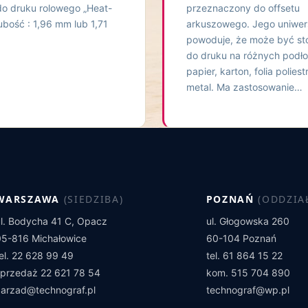
do druku rolowego „Heat-
przeznaczony do offsetu
rubość : 1,96 mm lub 1,71
arkuszowego. Jego uniwer
powoduje, że może być s
do druku na różnych podło
papier, karton, folia polies
metal. Ma zastosowanie…
WARSZAWA
(SIEDZIBA)
POZNAŃ
(ODDZIA
ul. Bodycha 41 C, Opacz
ul. Głogowska 260
05-816 Michałowice
60-104 Poznań
tel. 22 628 99 49
tel. 61 864 15 22
sprzedaż 22 621 78 54
kom. 515 704 890
zarzad@technograf.pl
technograf@wp.pl