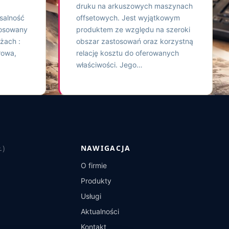
druku na arkuszowych maszynach
salność
offsetowych. Jest wyjątkowym
tosowany
produktem ze względu na szeroki
żach :
obszar zastosowań oraz korzystną
trowa,
relację kosztu do oferowanych
właściwości. Jego…
Ł)
NAWIGACJA
O firmie
Produkty
Usługi
Aktualności
Kontakt