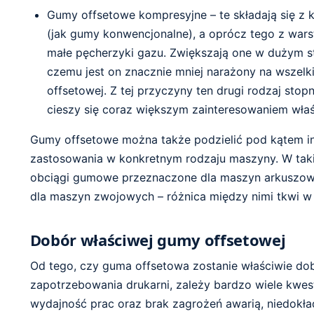
Gumy offsetowe kompresyjne – te składają się z k
(jak gumy konwencjonalne), a oprócz tego z war
małe pęcherzyki gazu. Zwiększają one w dużym st
czemu jest on znacznie mniej narażony na wszel
offsetowej. Z tej przyczyny ten drugi rodzaj stop
cieszy się coraz większym zainteresowaniem właści
Gumy offsetowe można także podzielić pod kątem in
zastosowania w konkretnym rodzaju maszyny. W tak
obciągi gumowe przeznaczone dla maszyn arkuszo
dla maszyn zwojowych – różnica między nimi tkwi w i
Dobór właściwej gumy offsetowej
Od tego, czy guma offsetowa zostanie właściwie do
zapotrzebowania drukarni, zależy bardzo wiele kwes
wydajność prac oraz brak zagrożeń awarią, niedokład