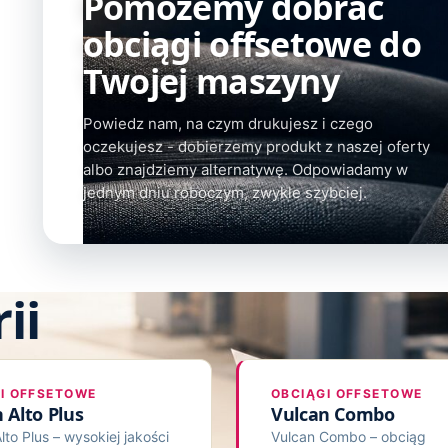
Pomożemy dobrać
obciągi offsetowe do
Twojej maszyny
Powiedz nam, na czym drukujesz i czego
oczekujesz - dobierzemy produkt z naszej oferty
albo znajdziemy alternatywę. Odpowiadamy w
jednym dniu roboczym, zwykle szybciej.
ii
I OFFSETOWE
OBCIĄGI OFFSETOWE
 Alto Plus
Vulcan Combo
lto Plus – wysokiej jakości
Vulcan Combo – obciąg