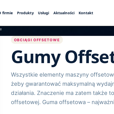
O firmie
Produkty
Usługi
Aktualności
Kontakt
e
OBCIĄGI OFFSETOWE
Gumy Offse
Wszystkie elementy maszyny offsetow
żeby gwarantować maksymalną wydajno
działania. Znaczenie ma zatem także t
offsetowej. Guma offsetowa – najważn