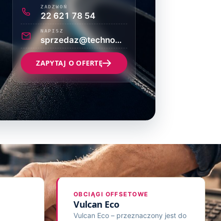
ZADZWOŃ
22 621 78 54
NAPISZ
sprzedaz@technograf.pl
ZAPYTAJ O OFERTĘ
OBCIĄGI OFFSETOWE
Vulcan Eco
Vulcan Eco – przeznaczony jest do