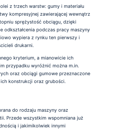
olei z trzech warstw: gumy i materiału
stwy kompresyjnej zawierającej wewnątrz
opniu sprężystość obciągu, dzięki
kie odkształcenia podczas pracy maszyny
niowo wypiera z rynku ten pierwszy i
cieli drukarni.
nego kryterium, a mianowicie ich
im przypadku wyróżnić można m.in.
wych oraz obciągi gumowe przeznaczone
ch konstrukcji oraz grubości.
brana do rodzaju maszyny oraz
tii. Przede wszystkim wspomniana już
nością i jakimikolwiek innymi