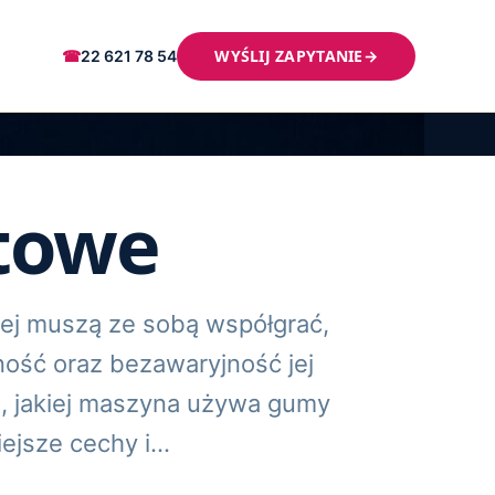
WYŚLIJ ZAPYTANIE
→
☎
22 621 78 54
towe
ej muszą ze sobą współgrać,
ść oraz bezawaryjność jej
o, jakiej maszyna używa gumy
iejsze cechy i…