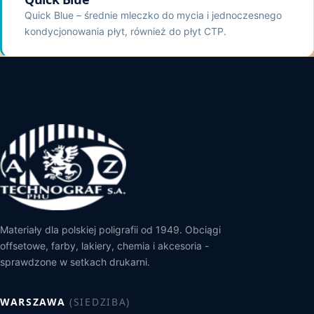
Quick Blue – średnie mleczko do mycia i jednoczesnego
kondycjonowania płyt, również do płyt CTP.
Materiały dla polskiej poligrafii od 1949. Obciągi
offsetowe, farby, lakiery, chemia i akcesoria -
sprawdzone w setkach drukarni.
WARSZAWA
(SIEDZIBA)