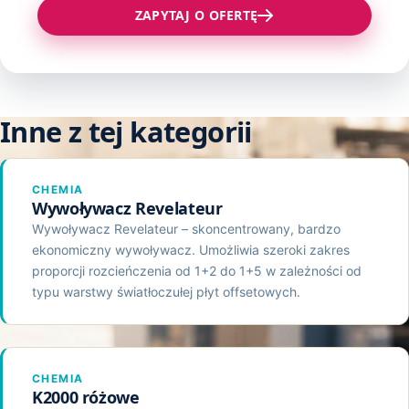
Pozostałe produkty
Kleje Wysokotopliwe
ZAPYTAJ O OFERTĘ
Proszki do Napylania Druku
Zszywacze, Zszywki
Klej T2
Środki Czyszcząco Regenerujące
Materiały Różne
Klej ITR
Klej Elaster
Inne z tej kategorii
Klej Montażowy
CHEMIA
Klej CR
Wywoływacz Revelateur
Wywoływacz Revelateur – skoncentrowany, bardzo
ekonomiczny wywoływacz. Umożliwia szeroki zakres
proporcji rozcieńczenia od 1+2 do 1+5 w zależności od
typu warstwy światłoczułej płyt offsetowych.
CHEMIA
K2000 różowe