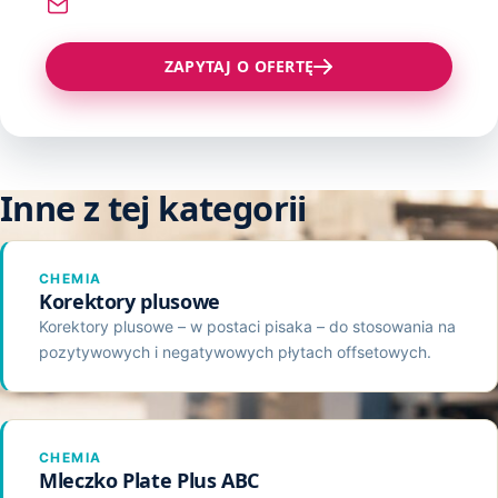
Pozostałe produkty
Kleje Wysokotopliwe
sprzedaz@technograf.pl
Proszki do Napylania Druku
Zszywacze, Zszywki
Klej T2
ZAPYTAJ O OFERTĘ
Środki Czyszcząco Regenerujące
Materiały Różne
Klej ITR
Klej Elaster
Klej Montażowy
Inne z tej kategorii
Klej CR
CHEMIA
Korektory plusowe
Korektory plusowe – w postaci pisaka – do stosowania na
pozytywowych i negatywowych płytach offsetowych.
CHEMIA
Mleczko Plate Plus ABC