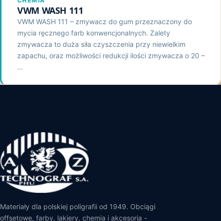
CHEMIA
VWM WASH 111
VWM WASH 111 – zmywacz do gum przeznaczony do
mycia ręcznego farb konwencjonalnych. Zalety
zmywacza to duża siła czyszczenia przy niewielkim
zapachu, oraz możliwości redukcji ilości zmywacza o 20 –
…
Materiały dla polskiej poligrafii od 1949. Obciągi
offsetowe, farby, lakiery, chemia i akcesoria -