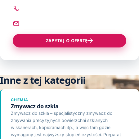
Pozostałe produkty
Kleje Wysokotopliwe
ZADZWOŃ
Proszki do Napylania Druku
Zszywacze, Zszywki
22 621 78 54
Klej T2
Środki Czyszcząco Regenerujące
NAPISZ
Materiały Różne
sprzedaz@technograf.pl
Klej ITR
ZAPYTAJ O OFERTĘ
Klej Elaster
Klej Montażowy
Klej CR
Inne z tej kategorii
CHEMIA
Zmywacz do szkła
Zmywacz do szkła – specjalistyczny zmywacz do
zmywania precyzyjnych powierzchni szklanych
w skanerach, kopioramach itp., a więc tam gdzie
wymagany jest najwyższy stopień czystości. Preparat