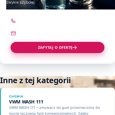
Pozostałe produkty
Kleje Wysokotopliwe
zwykle szybciej.
Proszki do Napylania Druku
Zszywacze, Zszywki
Klej T2
Środki Czyszcząco Regenerujące
Materiały Różne
ZADZWOŃ
22 621 78 54
Klej ITR
NAPISZ
Klej Elaster
sprzedaz@technograf.pl
Klej Montażowy
ZAPYTAJ O OFERTĘ
Klej CR
Inne z tej kategorii
CHEMIA
VWM WASH 111
VWM WASH 111 – zmywacz do gum przeznaczony do
mycia ręcznego farb konwencjonalnych. Zalety