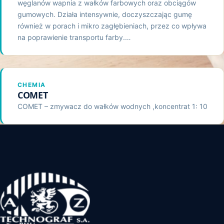
węglanów wapnia z wałków farbowych oraz obciągów
gumowych. Działa intensywnie, doczyszczając gumę
również w porach i mikro zagłębieniach, przez co wpływa
na poprawienie transportu farby.…
CHEMIA
COMET
COMET – zmywacz do wałków wodnych ,koncentrat 1: 10